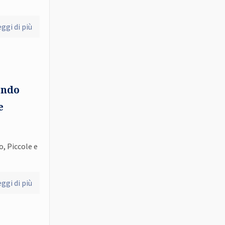
ggi di più
ondo
e
o, Piccole e
ggi di più